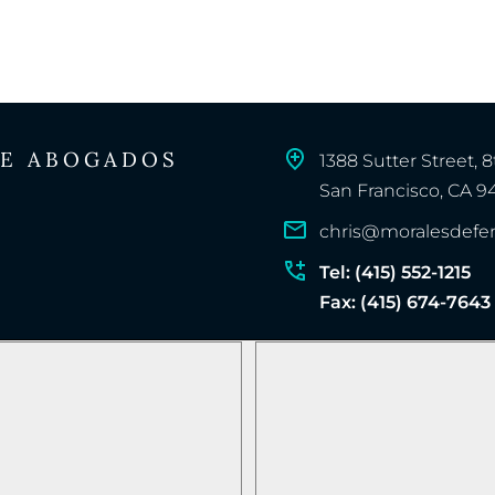
DE ABOGADOS
1388 Sutter Street, 8
San Francisco, CA 9
chris@moralesdefe
Tel: (415) 552-1215
Fax: (415) 674-7643