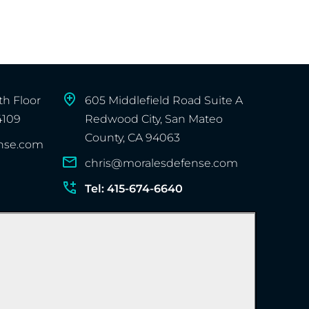
th Floor
605 Middlefield Road Suite A
4109
Redwood City, San Mateo
County, CA 94063
nse.com
chris@moralesdefense.com
Tel: 415-674-6640